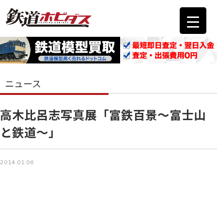
ニュース
高木比呂志写真展「富鉄百景～富士山
と鉄道～」
2014.01.06