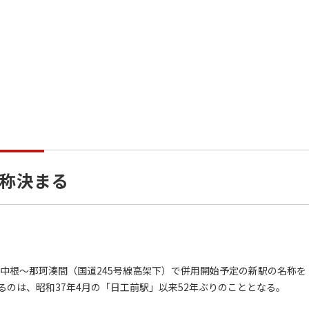
称決まる
中根～那珂湊間（国道245号線高架下）で併用開始予定の新駅の名称を
のは、昭和37年4月の「日工前駅」以来52年ぶりのこととなる。