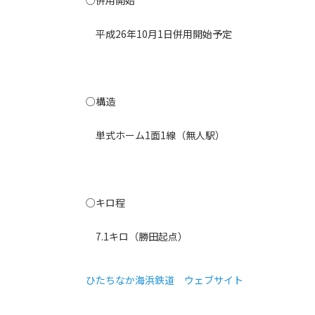
○併用開始
平成26年10月1日併用開始予定
○構造
単式ホーム1面1線（無人駅）
○キロ程
7.1キロ（勝田起点）
ひたちなか海浜鉄道 ウェブサイト