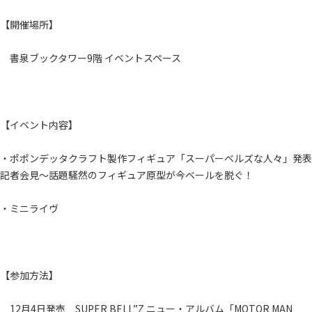
【開催場所】
書泉ブックタワー9階 イベントスペース
【イベント内容】
・ポポンデッタクラフト製作フィギュア「スーパーベルズな人々」発表
記者会見～話題騒然のフィギュア原型が今ベールを脱ぐ！
・ミニライヴ
【参加方法】
12月4日発売 SUPER BELL”Z ニュー・アルバム「MOTOR MAN