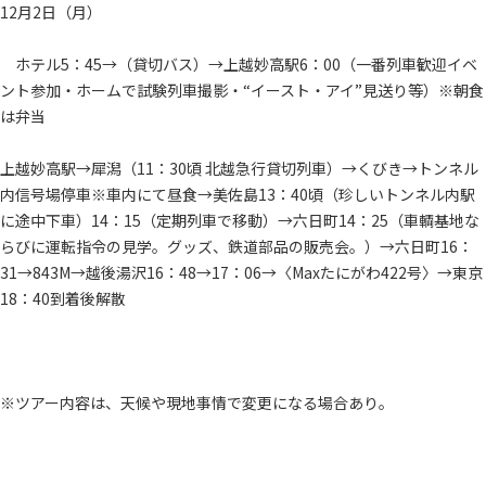
12月2日（月）
ホテル5：45→（貸切バス）→上越妙高駅6：00（一番列車歓迎イベ
ント参加・ホームで試験列車撮影・“イースト・アイ”見送り等）※朝食
は弁当
上越妙高駅→犀潟（11：30頃 北越急行貸切列車）→くびき→トンネル
内信号場停車※車内にて昼食→美佐島13：40頃（珍しいトンネル内駅
に途中下車）14：15（定期列車で移動）→六日町14：25（車輌基地な
らびに運転指令の見学。グッズ、鉄道部品の販売会。）→六日町16：
31→843M→越後湯沢16：48→17：06→〈Maxたにがわ422号〉→東京
18：40到着後解散
※ツアー内容は、天候や現地事情で変更になる場合あり。