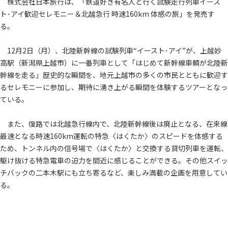
株式会社日本旅行は、「鉄道好き有名人と行く試験走行列車イース
ト･アイ歓迎セレモニー＆北越急行 時速160km 体感の旅」を発売す
る。
12月2日（月）、北陸新幹線の試験列車“イースト･アイ”が、上越妙
高駅（新潟県上越市）に一番列車として「はじめて新幹線車輌が北陸新
幹線を走る」歴史的な瞬間を、地元上越市の多くの市民とともに歓迎す
るセレモニーに参加し、期待に湧き上がる瞬間を体験するツアーとなっ
ている。
また、復路では北越急行線内で、北陸新幹線後は廃止となる、在来線
最速となる時速160km運転の特急〈はくたか〉のスピードを体感する
ため、トンネル内の信号場で〈はくたか〉と交換する貸切列車を運転、
駆け抜ける特急電車の迫力を間近に感じることができる。その他スイッ
チバックの二本木駅にも立ち寄るなど、楽しみ満載の企画を用意してい
る。