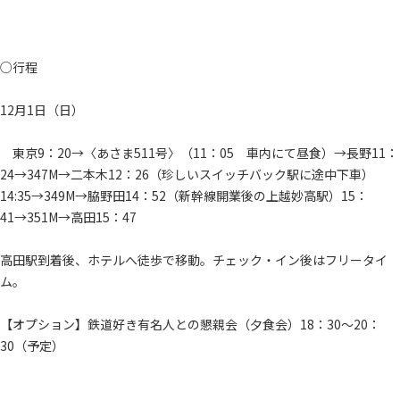
○行程
12月1日（日）
東京9：20→〈あさま511号〉（11：05 車内にて昼食）→長野11：
24→347M→二本木12：26（珍しいスイッチバック駅に途中下車）
14:35→349M→脇野田14：52（新幹線開業後の上越妙高駅）15：
41→351M→高田15：47
高田駅到着後、ホテルへ徒歩で移動。チェック・イン後はフリータイ
ム。
【オプション】鉄道好き有名人との懇親会（夕食会）18：30～20：
30（予定）