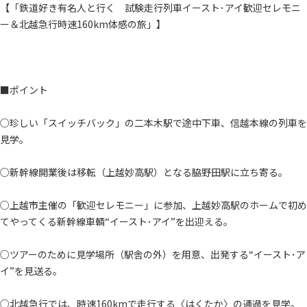
【「鉄道好き有名人と行く 試験走行列車イースト･アイ歓迎セレモニ
ー＆北越急行時速160km体感の旅」】
■ポイント
○珍しい「スイッチバック」の二本木駅で途中下車、信越本線の列車を
見学。
○新幹線開業後は移転（上越妙高駅）となる脇野田駅に立ち寄る。
○上越市主催の「歓迎セレモニー」に参加、上越妙高駅のホームで初め
てやってくる新幹線車輌“イースト･アイ”を出迎える。
○ツアーのために見学場所（駅舎の外）を用意、出発する“イースト･ア
イ”を見送る。
○北越急行では、時速160kmで走行する〈はくたか〉の通過を見学。