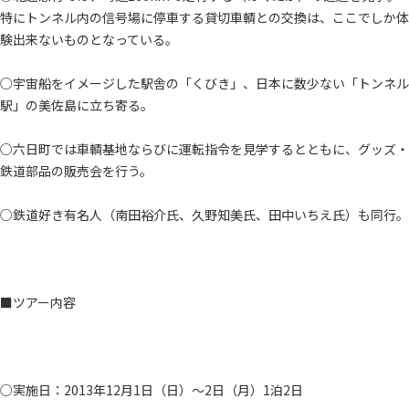
特にトンネル内の信号場に停車する貸切車輌との交換は、ここでしか体
験出来ないものとなっている。
○宇宙船をイメージした駅舎の「くびき」、日本に数少ない「トンネル
駅」の美佐島に立ち寄る。
○六日町では車輌基地ならびに運転指令を見学するとともに、グッズ・
鉄道部品の販売会を行う。
○鉄道好き有名人（南田裕介氏、久野知美氏、田中いちえ氏）も同行。
■ツアー内容
○実施日：2013年12月1日（日）～2日（月）1泊2日