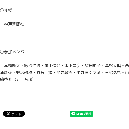
○後援
神戸新聞社
○参加メンバー
赤樫翔太・飯沼仁浩・尾山信介・木下昌彦・柴田恵子・高松大典・西
浦康弘・野沢敬次・原石 勉・平井政志・平井ヨシフミ・三宅弘晃・山
脇啓介（五十音順）