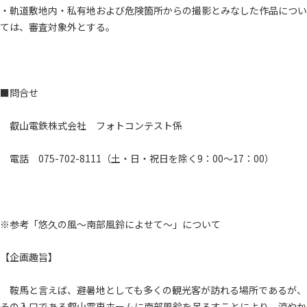
・軌道敷地内・私有地および危険箇所からの撮影とみなした作品につい
ては、審査対象外とする。
■問合せ
叡山電鉄株式会社 フォトコンテスト係
電話 075-702-8111（土・日・祝日を除く9：00～17：00）
※参考「悠久の風～南部風鈴によせて～」について
【企画趣旨】
鞍馬と言えば、避暑地としても多くの観光客が訪れる場所であるが、
その入口である叡山電車ホームに南部風鈴を吊るすことにより、涼やか