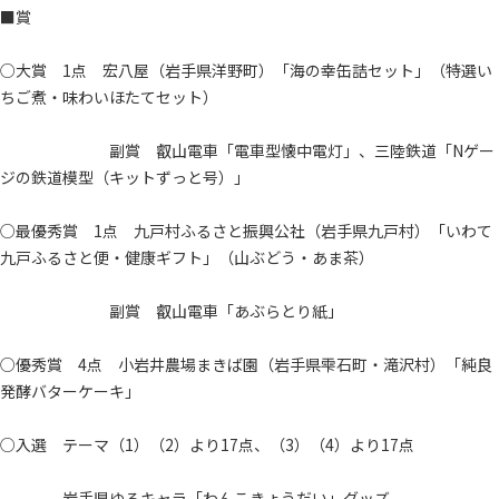
■賞
○大賞 1点 宏八屋（岩手県洋野町）「海の幸缶詰セット」（特選い
ちご煮・味わいほたてセット）
副賞 叡山電車「電車型懐中電灯」、三陸鉄道「Nゲー
ジの鉄道模型（キットずっと号）」
○最優秀賞 1点 九戸村ふるさと振興公社（岩手県九戸村）「いわて
九戸ふるさと便・健康ギフト」（山ぶどう・あま茶）
副賞 叡山電車「あぶらとり紙」
○優秀賞 4点 小岩井農場まきば園（岩手県雫石町・滝沢村）「純良
発酵バターケーキ」
○入選 テーマ（1）（2）より17点、（3）（4）より17点
岩手県ゆるキャラ「わんこきょうだい」グッズ