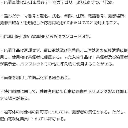
・応募点数は1人1応募各テーマカテゴリーより1点ずつ、計2点。
・選んだテーマ番号と題名、氏名、年齢、住所、電話番号、撮影場所、
撮影日時などを明記した応募用紙をCDまたはDVDと同封すること。
※応募用紙は叡山電車HPからもダウンロード可能。
・応募作品は返却せず、叡山電鉄及び岩手県、三陸鉄道の広報活動に使
用し、使用権は共催者に帰属する。また入賞作品は、共催者及び協賛者
が展示会、パンフレットその他に印刷物に使用することがある。
・画像を利用して商品化する場合あり。
・使用画像に関して、共催者側にて自由に画像をトリミングおよび加工
する場合がある。
・被写体の肖像権の許可等については、撮影者の責任とする。ただし、
叡山電鉄従業員については許可する。