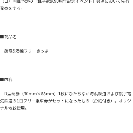
（日）開催予定の「銚子電鉄90周年記念イベント」会場において先行
発売をする。
■商品名
銚電&湊線フリーきっぷ
■内容
D型硬券（30mm×88mm）1枚にひたちなか海浜鉄道および銚子電
気鉄道の1日フリー乗車券がセットになったもの（台紙付き）。オリジ
ナル地紋使用。