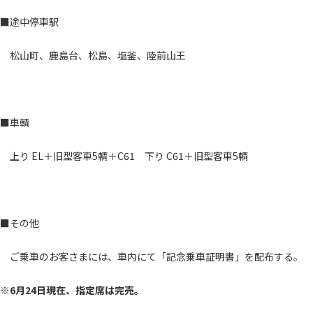
■途中停車駅
松山町、鹿島台、松島、塩釜、陸前山王
■車輌
上り EL＋旧型客車5輌＋C61 下り C61＋旧型客車5輌
■その他
ご乗車のお客さまには、車内にて「記念乗車証明書」を配布する。
※6月24日現在、指定席は完売。