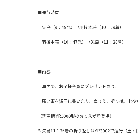
■運行時間
矢島（9：49発）→羽後本荘（10：29着）
羽後本荘（10：47発）→矢島（11：26着）
■内容
車内で、お子様全員にプレゼントあり。
願い事を短冊に書いたり、ぬりえ、折り紙、七夕
（新車輌 YR3000形のぬりえが新登場）
※矢島11：26着の折り返しはYR3002で運行（土