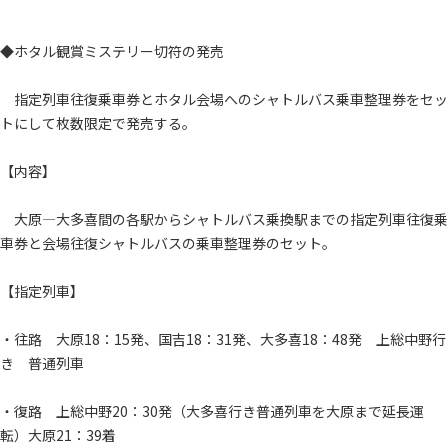
◆ホタル観賞ミステリー切符の発売
指定列車往復乗車券とホタル会場へのシャトルバス乗車整理券をセッ
トにして枚数限定で発売する。
【内容】
大原―大多喜間の各駅からシャトルバス乗換駅までの指定列車往復乗
車券と会場往復シャトルバスの乗車整理券のセット。
【指定列車】
・往路 大原18：15発、国吉18：31発、大多喜18：48発 上総中野行
き 普通列車
・復路 上総中野20：30発（大多喜行き普通列車を大原まで延長運
転）大原21：39着