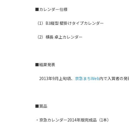
■カレンダー仕様
（1）B3縦型 壁掛けタイプカレンダー
（2）横長 卓上カレンダー
■結果発表
2013年9月上旬頃、
京急まちWeb
内で入賞者の発
■賞品
・京急カレンダー2014年版完成品（1本）