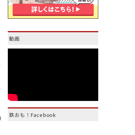
動画
鉄おも！Facebook
期
、