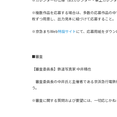
※カレンダーの仕様（B3カレンダー・卓上カレン
※複数作品を応募する場合は、多数の応募作品の中
枚ずつ用意し、出力見本に紐づけて応募すること。
※京急まちWeb
特設サイト
にて、応募用紙をダウン
■審査
【審査委員長】鉄道写真家 中井精也
審査委員長の中井氏と主催者である京浜急行電鉄
う。
※審査に関する質問および要望には、一切応じかね