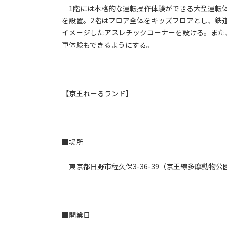
1階には本格的な運転操作体験ができる大型運転体
を設置。2階はフロア全体をキッズフロアとし、鉄
イメージしたアスレチックコーナーを設ける。また
車体験もできるようにする。
【京王れーるランド】
■場所
東京都日野市程久保3-36-39（京王線多摩動物公
■開業日