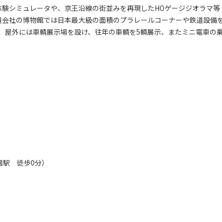
験シミュレータや、京王沿線の街並みを再現したHOゲージジオラマ等
道会社の博物館では日本最大級の面積のプラレールコーナーや鉄道設備
、屋外には車輌展示場を設け、往年の車輌を5輌展示、またミニ電車の
園駅 徒歩0分）