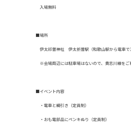
入場無料
■場所
伊太祁曽神社 伊太祈曽駅（和歌山駅から電車で1
※会場周辺には駐車場はないので、貴志川線をご
■イベント内容
・電車と綱引き（定員制）
・おも電部品にペンキぬり（定員制）