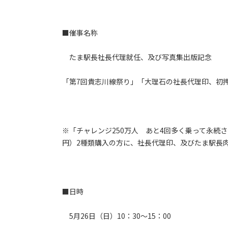
■催事名称
たま駅長社長代理就任、及び写真集出版記念
「第7回貴志川線祭り」「大理石の社長代理印、初
※「チャレンジ250万人 あと4回多く乗って永続さ
円）2種類購入の方に、社長代理印、及びたま駅長
■日時
5月26日（日）10：30～15：00