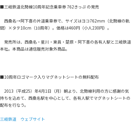
■三岐鉄道北勢線10周年記念乗車券 762きっぷ の発売
西桑名→阿下喜の片道乗車券で、サイズはヨコ762mm（北勢線の軌
間）×タテ10cm（10周年）。価格は460円（小人230円）。
発売所は、西桑名・星川・東員・楚原・阿下喜の各有人駅と三岐鉄道
本社。本商品は通信販売対象外商品。
■10周年ロゴマーク入りマグネットシートの無料配布
2013（平成25）年4月1日（月）朝より、北勢線利用の方に感謝の気
持ちを込めて、西桑名駅を中心として、各有人駅でマグネットシートの
配布を行なう。
三岐鉄道 ウェブサイト