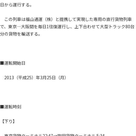
日から運行する。
この列車は福山通運（株）と提携して実現した専用の直行貨物列車
で、東京―大阪間を毎日1往復運行し、上下合わせて大型トラック80台
分の貨物を輸送する。
■運転開始日
2013（平成25）年3月25日（月）
■運転時刻
【下り】
東京貨物ターミナル22:47→吹田貨物ターミナル 5:34