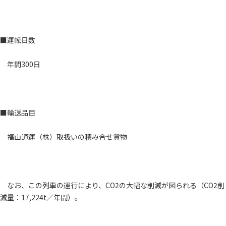
■運転日数
年間300日
■輸送品目
福山通運（株）取扱いの積み合せ貨物
なお、この列車の運行により、CO2の大幅な削減が図られる（CO2削
減量：17,224t／年間）。