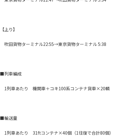
【上り】
吹田貨物ターミナル22:55→東京貨物ターミナル 5:38
■列車編成
1列車あたり 機関車＋コキ100系コンテナ貨車×20輌
■輸送量
1列車あたり 31ftコンテナ×40個（1往復で合計80個）