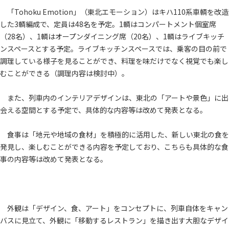
「Tohoku Emotion」（東北エモーション）はキハ110系車輌を改造
した3輌編成で、定員は48名を予定。1輌はコンパートメント個室席
（28名）、1輌はオープンダイニング席（20名）、1輌はライブキッチ
ンスペースとする予定。ライブキッチンスペースでは、乗客の目の前で
調理している様子を見ることができ、料理を味だけでなく視覚でも楽し
むことができる（調理内容は検討中）。
また、列車内のインテリアデザインは、東北の「アートや景色」に出
会える空間とする予定で、具体的な内容等は改めて発表となる。
食事は「地元や地域の食材」を積極的に活用した、新しい東北の食を
発見し、楽しむことができる内容を予定しており、こちらも具体的な食
事の内容等は改めて発表となる。
外観は「デザイン、食、アート」をコンセプトに、列車自体をキャン
バスに見立て、外観に「移動するレストラン」を描き出す大胆なデザイ