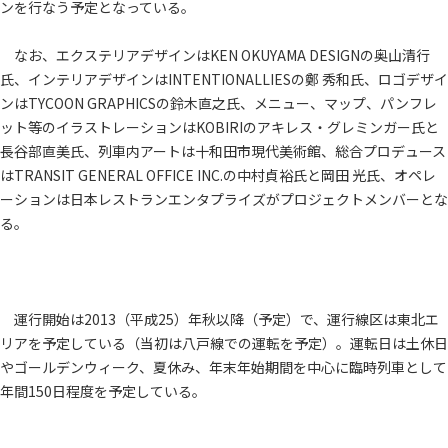
ンを行なう予定となっている。
なお、エクステリアデザインはKEN OKUYAMA DESIGNの奥山清行
氏、インテリアデザインはINTENTIONALLIESの鄭 秀和氏、ロゴデザイ
ンはTYCOON GRAPHICSの鈴木直之氏、メニュー、マップ、パンフレ
ット等のイラストレーションはKOBIRIのアキレス・グレミンガー氏と
長谷部直美氏、列車内アートは十和田市現代美術館、総合プロデュース
はTRANSIT GENERAL OFFICE INC.の中村貞裕氏と岡田 光氏、オペレ
ーションは日本レストランエンタプライズがプロジェクトメンバーとな
る。
運行開始は2013（平成25）年秋以降（予定）で、運行線区は東北エ
リアを予定している（当初は八戸線での運転を予定）。運転日は土休日
やゴールデンウィーク、夏休み、年末年始期間を中心に臨時列車として
年間150日程度を予定している。