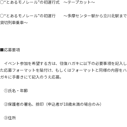
○“とあるモノレール”の初運行式 ～テープカット～
○“とあるモノレール”の初運行 ～多摩センター駅から立川北駅まで
貸切列車乗車～
■応募要項
イベント参加を希望する方は、往復ハガキに以下の必要事項を記入し
た応募フォーマットを貼付け、もしくはフォーマットと同様の内容をハ
ガキに手書きにて記入のうえ応募。
①氏名・年齢
②保護者の署名、捺印（申込者が18歳未満の場合のみ）
③住所