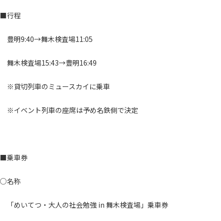
■行程
豊明9:40→舞木検査場11:05
舞木検査場15:43→豊明16:49
※貸切列車のミュースカイに乗車
※イベント列車の座席は予め名鉄側で決定
■乗車券
○名称
「めいてつ・大人の社会勉強 in 舞木検査場」乗車券