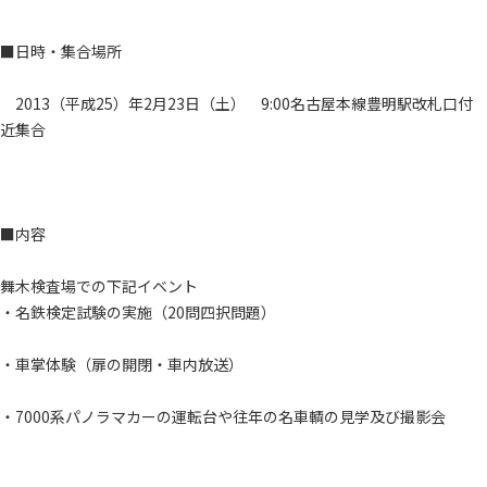
■日時・集合場所
2013（平成25）年2月23日（土） 9:00名古屋本線豊明駅改札口付
近集合
■内容
舞木検査場での下記イベント
・名鉄検定試験の実施（20問四択問題）
・車掌体験（扉の開閉・車内放送）
・7000系パノラマカーの運転台や往年の名車輌の見学及び撮影会