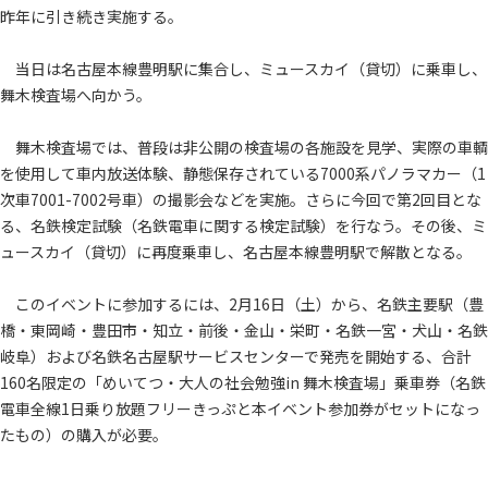
昨年に引き続き実施する。
当日は名古屋本線豊明駅に集合し、ミュースカイ（貸切）に乗車し、
舞木検査場へ向かう。
舞木検査場では、普段は非公開の検査場の各施設を見学、実際の車輌
を使用して車内放送体験、静態保存されている7000系パノラマカー（1
次車7001-7002号車）の撮影会などを実施。さらに今回で第2回目とな
る、名鉄検定試験（名鉄電車に関する検定試験）を行なう。その後、ミ
ュースカイ（貸切）に再度乗車し、名古屋本線豊明駅で解散となる。
このイベントに参加するには、2月16日（土）から、名鉄主要駅（豊
橋・東岡崎・豊田市・知立・前後・金山・栄町・名鉄一宮・犬山・名鉄
岐阜）および名鉄名古屋駅サービスセンターで発売を開始する、合計
160名限定の「めいてつ・大人の社会勉強in 舞木検査場」乗車券（名鉄
電車全線1日乗り放題フリーきっぷと本イベント参加券がセットになっ
たもの）の購入が必要。