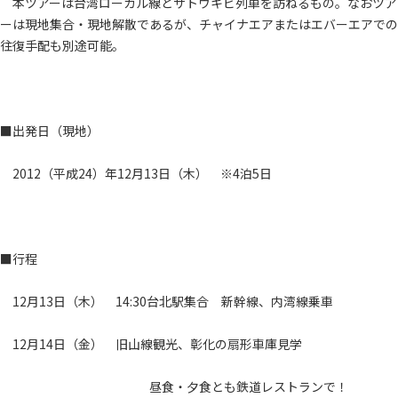
本ツアーは台湾ローカル線とサトウキビ列車を訪ねるもの。なおツア
ーは現地集合・現地解散であるが、チャイナエアまたはエバーエアでの
往復手配も別途可能。
■出発日（現地）
2012（平成24）年12月13日（木） ※4泊5日
■行程
12月13日（木） 14:30台北駅集合 新幹線、内湾線乗車
12月14日（金） 旧山線観光、彰化の扇形車庫見学
昼食・夕食とも鉄道レストランで！