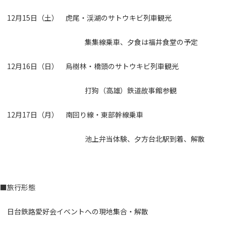
12月15日（土） 虎尾・渓湖のサトウキビ列車観光
集集線乗車、夕食は福井食堂の予定
12月16日（日） 烏樹林・橋頭のサトウキビ列車観光
打狗（高雄）鉄道故事館参観
12月17日（月） 南回り線・東部幹線乗車
池上弁当体験、夕方台北駅到着、解散
■旅行形態
日台鉄路愛好会イベントへの現地集合・解散