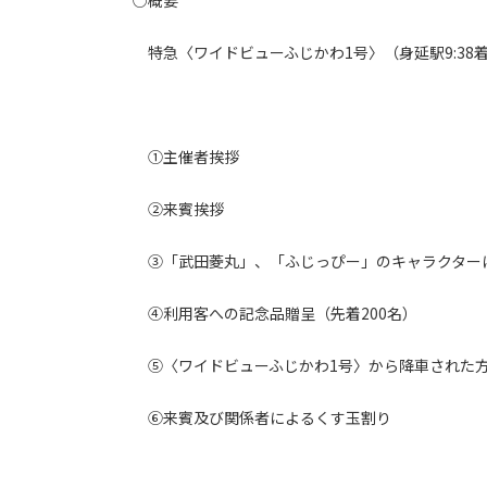
○概要
特急〈ワイドビューふじかわ1号〉（身延駅9:38
①主催者挨拶
②来賓挨拶
③「武田菱丸」、「ふじっぴー」のキャラクター
④利用客への記念品贈呈（先着200名）
⑤〈ワイドビューふじかわ1号〉から降車された方
⑥来賓及び関係者によるくす玉割り