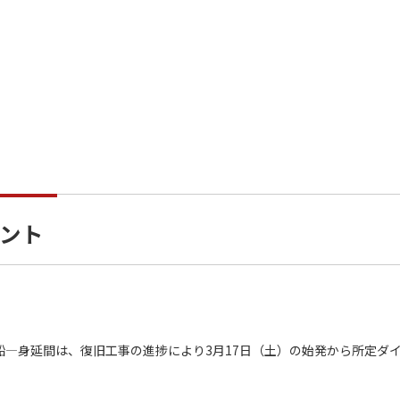
ント
船―身延間は、復旧工事の進捗により3月17日（土）の始発から所定ダ