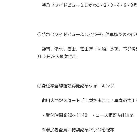
特急〈ワイドビューふじかわ1・2・3・4・6・8
○特急〈ワイドビューふじかわ号〉停車駅でののぼ
静岡、清水、富士、富士宮、内船、身延、下部温泉
月12日から順次掲出
○身延線全線運転再開記念ウォーキング
市川大門駅スタート「山梨を歩こう！早春の市川
・受付時間 8:30～11:40 ・コース距離 約11k
※参加者全員に特製記念バッジを配布