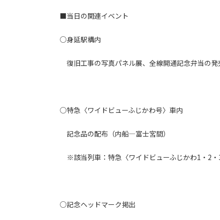
■当日の関連イベント
○身延駅構内
復旧工事の写真パネル展、全線開通記念弁当の発売
○特急〈ワイドビューふじかわ号〉車内
記念品の配布（内船―富士宮間）
※該当列車：特急〈ワイドビューふじかわ1・2・3
○記念ヘッドマーク掲出