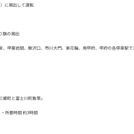
号〉に掲出して運転
り旗の掲出
、甲斐岩間、鰍沢口、市川大門、東花輪、南甲府、甲府の各停車駅で
三郷町と富士川町散策」
m ・所要時間 約3時間