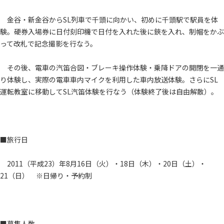
金谷・新金谷からSL列車で千頭に向かい、初めに千頭駅で駅員を体
験。硬券入場券に日付刻印機で日付を入れた後に鋏を入れ、制帽をかぶ
って改札で記念撮影を行なう。
その後、電車の汽笛合図・ブレーキ操作体験・乗降ドアの開閉を一通
り体験し、実際の電車車内マイクを利用した車内放送体験。さらにSL
運転教室に移動してSL汽笛体験を行なう（体験終了後は自由解散）。
■旅行日
2011（平成23）年8月16日（火）・18日（木）・20日（土）・
21（日） ※日帰り・予約制
■募集人数