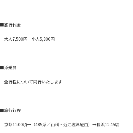
■旅行代金
大人7,500円 小人5,300円
■添乗員
全行程について同行いたします
■旅行行程
京都11:00頃→（485系／山科・近江塩津経由）→長浜12:45頃