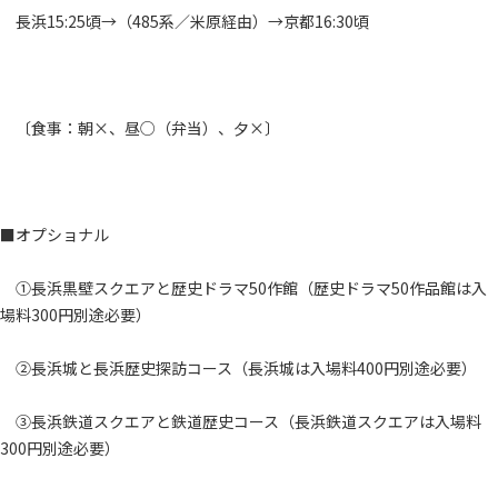
長浜15:25頃→（485系／米原経由）→京都16:30頃
〔食事：朝×、昼○（弁当）、夕×〕
■オプショナル
①長浜黒壁スクエアと歴史ドラマ50作館（歴史ドラマ50作品館は入
場料300円別途必要）
②長浜城と長浜歴史探訪コース（長浜城は入場料400円別途必要）
③長浜鉄道スクエアと鉄道歴史コース（長浜鉄道スクエアは入場料
300円別途必要）