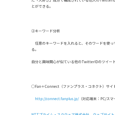
た『大好き』成分で構成されている他人のTwitte
とができる。
②キーワード分析
任意のキーワードを入れると、そのワードを使ってポ
る。
自分と興味関心が似ている他のTwitterIDのツ
○Fan＋Connect（ファンプラス・コネクト）サイ
http://connect.fanplus.jp/
（対応端末：PC/ス
NTTプライム・スクウェア株式会社 ウェブサイト