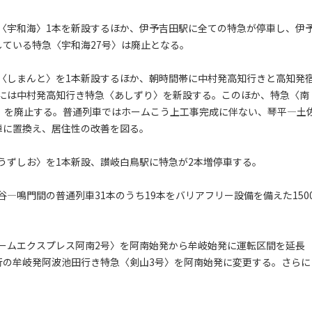
宇和海〉1本を新設するほか、伊予吉田駅に全ての特急が停車し、伊
している特急〈宇和海27号〉は廃止となる。
しまんと〉を1本新設するほか、朝時間帯に中村発高知行きと高知発
には中村発高知行き特急〈あしずり〉を新設する。このほか、特急〈南
号〉を廃止する。普通列車ではホームこう上工事完成に伴ない、琴平―土
動車に置換え、居住性の改善を図る。
ずしお〉を1本新設、讃岐白鳥駅に特急が2本増停車する。
鳴門間の普通列車31本のうち19本をバリアフリー設備を備えた150
ムエクスプレス阿南2号〉を阿南始発から牟岐始発に運転区間を延長
行の牟岐発阿波池田行き特急〈剣山3号〉を阿南始発に変更する。さらに