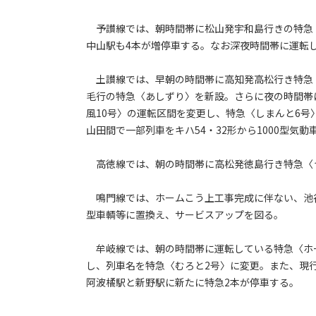
予讃線では、朝時間帯に松山発宇和島行きの特急〈
中山駅も4本が増停車する。なお深夜時間帯に運転
土讃線では、早朝の時間帯に高知発高松行き特急〈
毛行の特急〈あしずり〉を新設。さらに夜の時間帯
風10号〉の運転区間を変更し、特急〈しまんと6
山田間で一部列車をキハ54・32形から1000型気
高徳線では、朝の時間帯に高松発徳島行き特急〈う
鳴門線では、ホームこう上工事完成に伴ない、池谷―
型車輌等に置換え、サービスアップを図る。
牟岐線では、朝の時間帯に運転している特急〈ホー
し、列車名を特急〈むろと2号〉に変更。また、現
阿波橘駅と新野駅に新たに特急2本が停車する。