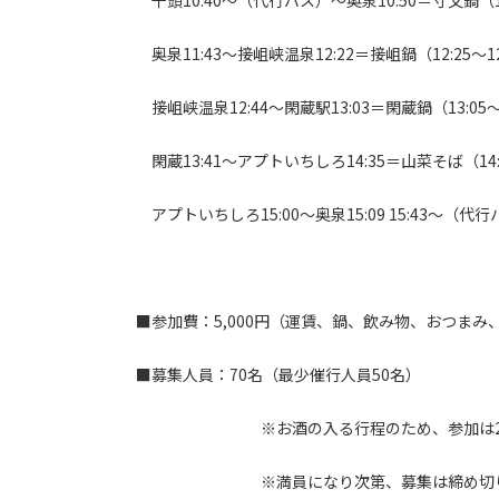
千頭10:40～（代行バス）～奥泉10:50＝寸又鍋（11:
奥泉11:43～接岨峡温泉12:22＝接岨鍋（12:25～12
接岨峡温泉12:44～閑蔵駅13:03＝閑蔵鍋（13:05～1
閑蔵13:41～アプトいちしろ14:35＝山菜そば（14:3
アプトいちしろ15:00～奥泉15:09 15:43～（代行
■参加費：5,000円（運賃、鍋、飲み物、おつまみ
■募集人員：70名（最少催行人員50名）
※お酒の入る行程のため、参加は20才
※満員になり次第、募集は締め切