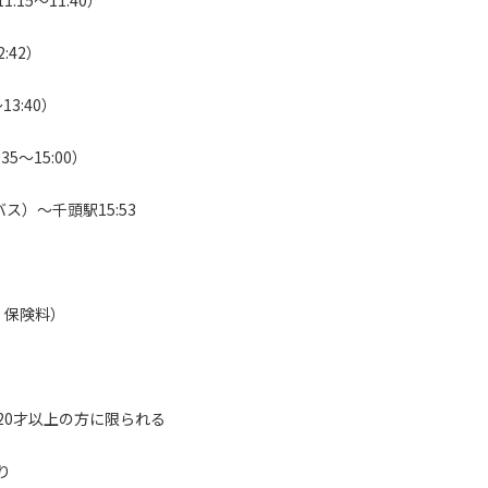
15～11:40）
:42）
3:40）
5～15:00）
バス）～千頭駅15:53
、保険料）
以上の方に限られる
り