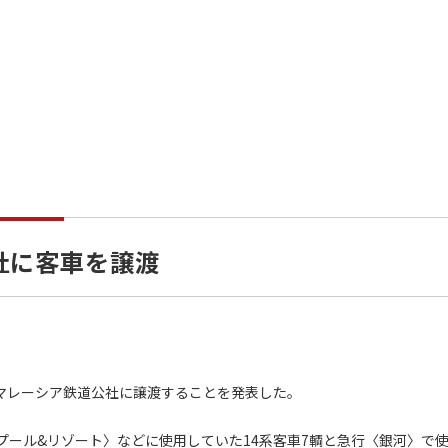
社に客車を譲渡
マレーシア鉄道公社に譲渡することを発表した。
ール&リゾート〉などに使用していた14系客車7輌と急行〈銀河〉で