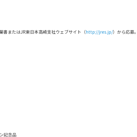
書またはJR東日本高崎支社ウェブサイト（
http://jres.jp/
）から応募
イン記念品