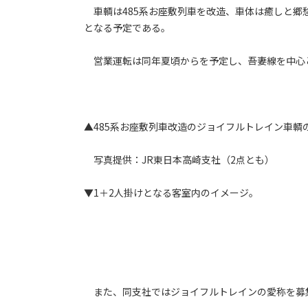
車輌は485系お座敷列車を改造、車体は癒しと郷
となる予定である。
営業運転は同年夏頃からを予定し、吾妻線を中心
▲485系お座敷列車改造のジョイフルトレイン車輌
写真提供：JR東日本高崎支社（2点とも）
▼1＋2人掛けとなる客室内のイメージ。
また、同支社ではジョイフルトレインの愛称を募