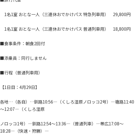
1名1室 おとな一人（三連休おでかけパス 特急列車用） 29,800円
1名1室 おとな一人（三連休おでかけパス 普通列車用） 18,800円
■食事条件：朝食2回付
■添乗員：同行しません
■行程（普通列車用）
【1日目：4月29日】
各地…（各自）…釧路10:56―（くしろ湿原ノロッコ2号）―塘路11:40
～12:07―（くしろ湿原
ノロッコ1号）―釧路12:54～13:36―（普通列車）―帯広17:08～
18:28―（快速・狩勝）―