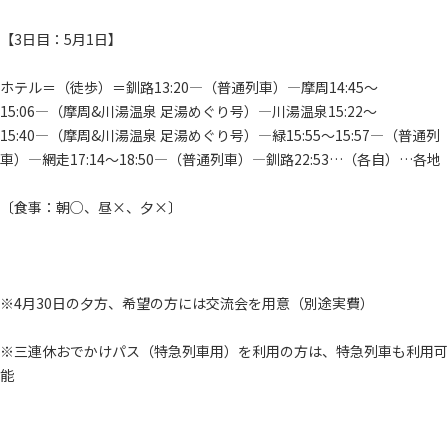
【3日目：5月1日】
ホテル＝（徒歩）＝釧路13:20―（普通列車）―摩周14:45～
15:06―（摩周&川湯温泉 足湯めぐり号）―川湯温泉15:22～
15:40―（摩周&川湯温泉 足湯めぐり号）―緑15:55～15:57―（普通列
車）―網走17:14～18:50―（普通列車）―釧路22:53…（各自）…各地
〔食事：朝○、昼×、夕×〕
※4月30日の夕方、希望の方には交流会を用意（別途実費）
※三連休おでかけパス（特急列車用）を利用の方は、特急列車も利用可
能