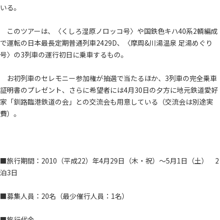
いる。
このツアーは、〈くしろ湿原ノロッコ号〉や国鉄色キハ40系2輌編成
で運転の日本最長定期普通列車2429D、〈摩周&川湯温泉 足湯めぐり
号〉の3列車の運行初日に乗車するもの。
お初列車のセレモニー参加権が抽選で当たるほか、3列車の完全乗車
証明書のプレゼント、さらに希望者には4月30日の夕方に地元鉄道愛好
家「釧路臨港鉄道の会」との交流会も用意している（交流会は別途実
費）。
■旅行期間：2010（平成22）年4月29日（木・祝）～5月1日（土） 2
泊3日
■募集人員：20名（最少催行人員：1名）
■旅行代金