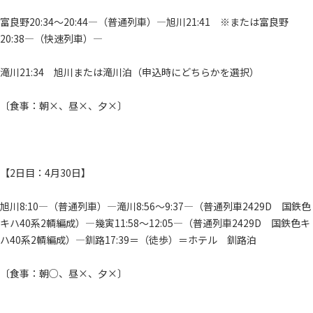
富良野20:34～20:44―（普通列車）―旭川21:41 ※または富良野
20:38―（快速列車）―
滝川21:34 旭川または滝川泊（申込時にどちらかを選択）
〔食事：朝×、昼×、夕×〕
【2日目：4月30日】
旭川8:10―（普通列車）―滝川8:56～9:37―（普通列車2429D 国鉄色
キハ40系2輌編成）―幾寅11:58～12:05―（普通列車2429D 国鉄色キ
ハ40系2輌編成）―釧路17:39＝（徒歩）＝ホテル 釧路泊
〔食事：朝○、昼×、夕×〕