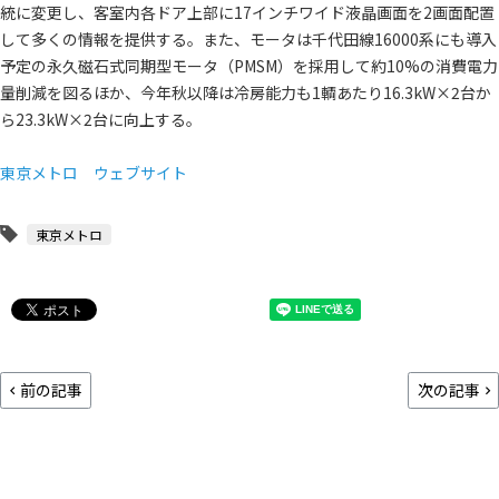
統に変更し、客室内各ドア上部に17インチワイド液晶画面を2画面配置
して多くの情報を提供する。また、モータは千代田線16000系にも導入
予定の永久磁石式同期型モータ（PMSM）を採用して約10%の消費電力
量削減を図るほか、今年秋以降は冷房能力も1輌あたり16.3kW×2台か
ら23.3kW×2台に向上する。
東京メトロ ウェブサイト
東京メトロ
前の記事
次の記事