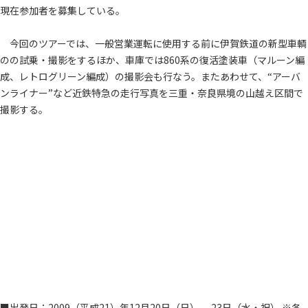
現在参加者を募集している。
今回のツアーでは、一般営業運転に使用する前に伊賀鉄道の新型車輌
のの試乗・撮影をするほか、車庫では860系の復活塗装車（マルーン編
成、レトログリーン編成）の撮影会も行なう。またあわせて、“アーバ
ンライナー”など近鉄特急の走行写真を三重・奈良県境の山越え区間で
撮影する。
■出発日：2009（平成21）年12月20日（日） 、23日（水・祝） ※各