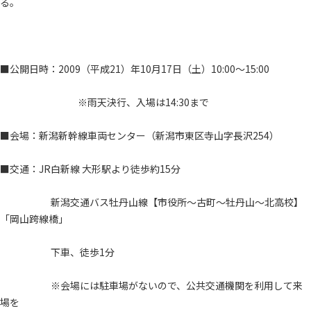
る。
■公開日時：2009（平成21）年10月17日（土）10:00～15:00
※雨天決行、入場は14:30まで
■会場：新潟新幹線車両センター（新潟市東区寺山字長沢254）
■交通：JR白新線 大形駅より徒歩約15分
新潟交通バス牡丹山線【市役所～古町～牡丹山～北高校】
「岡山跨線橋」
下車、徒歩1分
※会場には駐車場がないので、公共交通機関を利用して来
場を