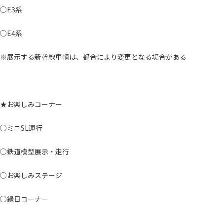
○E3系
○E4系
※展示する新幹線車輌は、都合により変更となる場合がある
★お楽しみコーナー
○ミニSL運行
○鉄道模型展示・走行
○お楽しみステージ
○縁日コーナー