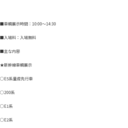
■車輌展示時間：10:00～14:30
■入場料：入場無料
■主な内容
★新幹線車輌展示
○E5系量産先行車
○200系
○E1系
○E2系