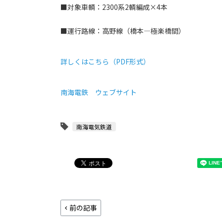
■対象車輌：2300系2輌編成×4本
■運行路線：高野線（橋本―極楽橋間）
詳しくはこちら（PDF形式）
南海電鉄 ウェブサイト
南海電気鉄道
前の記事