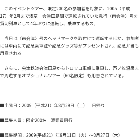
このイベントツアー、限定200名の参加者を対象に、2005（平成
17）年2月まで浅草―会津田島間で運転されていた急行〈南会津〉号を
貸切列車として4年ぶりに運転し、乗車するもの。
当日は〈南会津〉号のヘッドマークを取付けて運転するほか、参加者
には車内にて記念乗車証や記念グッズ等がプレゼントされ、記念弁当も
用意される。
さらに、会津鉄道会津田島からトロッコ車輌に乗車し、芦ノ牧温泉ま
で周遊するオプショナルツアー（60名限定）も用意されている。
■出発日：2009（平成21）年8月29日（土） 日帰り
■募集人員：限定200名 添乗員同行
■募集期間：2009(平成21）年8月11日（火）～8月27日（木）