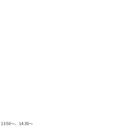
3:50～、14:30～