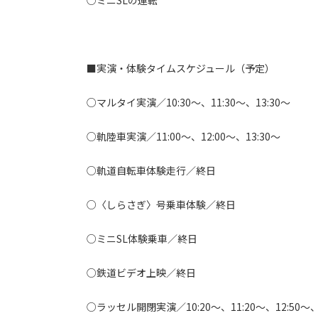
○ミニSLの運転
■実演・体験タイムスケジュール（予定）
○マルタイ実演／10:30～、11:30～、13:30～
○軌陸車実演／11:00～、12:00～、13:30～
○軌道自転車体験走行／終日
○〈しらさぎ〉号乗車体験／終日
○ミニSL体験乗車／終日
○鉄道ビデオ上映／終日
○ラッセル開閉実演／10:20～、11:20～、12:50～、1