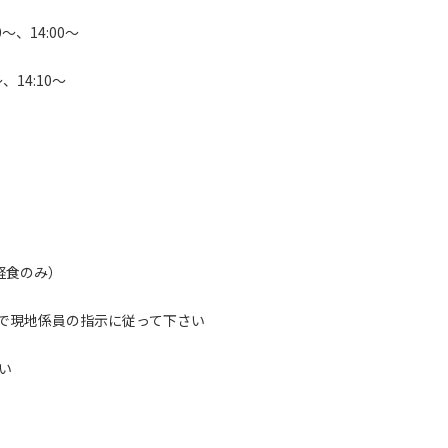
～、14:00～
、14:10～
軽食のみ）
で現地係員の指示に従って下さい
い