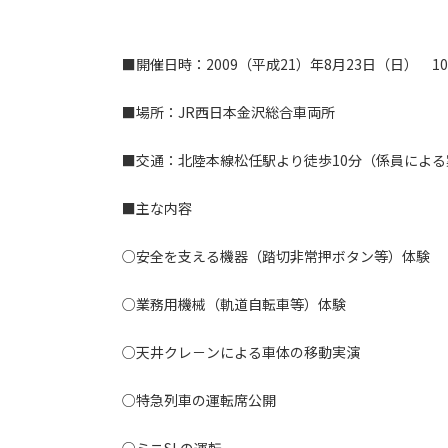
■開催日時：2009（平成21）年8月23日（日） 10:0
■場所：JR西日本金沢総合車両所
■交通：北陸本線松任駅より徒歩10分（係員によ
■主な内容
○安全を支える機器（踏切非常押ボタン等）体験
○業務用機械（軌道自転車等）体験
○天井クレ－ンによる車体の移動実演
○特急列車の運転席公開