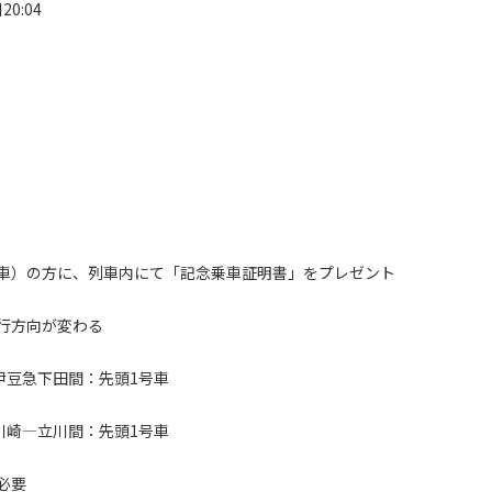
0:04
車）の方に、列車内にて「記念乗車証明書」をプレゼント
行方向が変わる
伊豆急下田間：先頭1号車
川崎―立川間：先頭1号車
必要