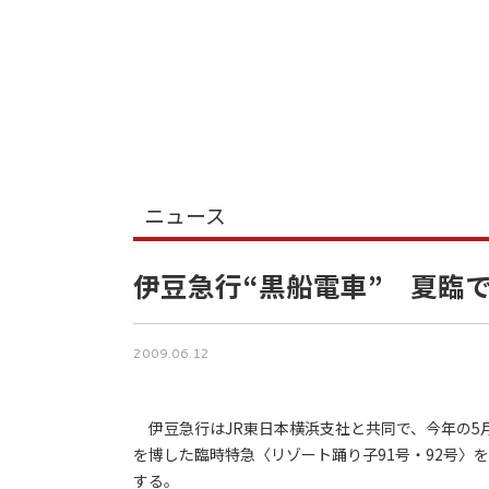
ニュース
伊豆急行“黒船電車” 夏臨
2009.06.12
伊豆急行はJR東日本横浜支社と共同で、今年の5月
を博した臨時特急〈リゾート踊り子91号・92号〉を
する。