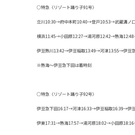
○特急〈リゾート踊り子91号〉
立川10:30→府中本町10:40→登戸10:53→武蔵溝ノ口
横浜11:45→小田原12:27→湯河原12:42→熱海12:4
伊豆熱川13:42→伊豆稲取13:49→河津13:55→伊豆急
※熱海～伊豆急下田は着時刻
○特急〈リゾート踊り子92号〉
伊豆急下田16:17→河津16:33→伊豆稲取16:39→伊豆
伊東17:31→熱海17:57→湯河原18:02→小田原18:1