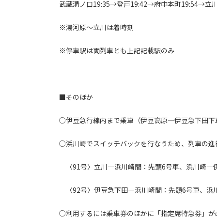
武蔵溝ノ口19:35→登戸19:42→府中本町19:54→立川2
※湯河原～立川は着時刻
※停車駅は両列車とも上記記載駅のみ
■そのほか
○伊豆急行線内まで乗車（伊豆高原―伊豆急下田下
○浜川崎でスイッチバックを行なうため、列車の進
〈91号〉立川―浜川崎間：先頭6号車、浜川崎―
〈92号〉伊豆急下田―浜川崎間：先頭6号車、浜
○利用するには乗車券のほかに「指定席特急券」が