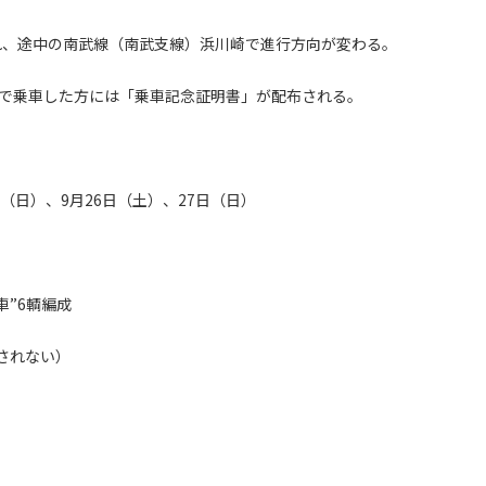
され、途中の南武線（南武支線）浜川崎で進行方向が変わる。
で乗車した方には「乗車記念証明書」が配布される。
日（日）、9月26日（土）、27日（日）
車”6輌編成
れない）