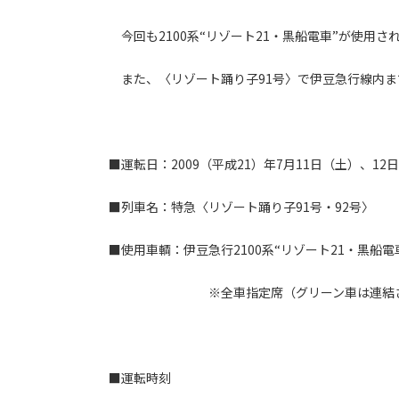
今回も2100系“リゾート21・黒船電車”が使用
また、〈リゾート踊り子91号〉で伊豆急行線内ま
■運転日：2009（平成21）年7月11日（土）、12
■列車名：特急〈リゾート踊り子91号・92号〉
■使用車輌：伊豆急行2100系“リゾート21・黒船電
※全車指定席（グリーン車は連結さ
■運転時刻