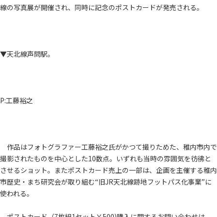
線の写真展が開催され、同時に記念のポストカードが発売される。
▼天北線声問駅。
P:工藤裕之
作品はフォトグラファー工藤裕之氏がかつて撮りためた、稚内市内で
撮影されたものを中心とした10数点。いずれも当時の雰囲気を彷彿と
させるショット。またポストカード売上の一部は、企画を主催する稚内
市歴史・まち研究会が取り組む“旧JR天北線跡地フットパス化事業”に
使われる。
ポストカード（7枚組1セット￥500)購入に関するお問い合わせは