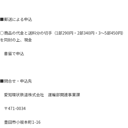
■郵送による申込
○商品の代金と送料分の切手（1部290円・2部340円・3～5部450円）
を同封の上、現金
書留で申込
■問合せ・申込先
愛知環状鉄道株式会社 運輸部関連事業課
〒471-0034
豊田市小坂本町1-16