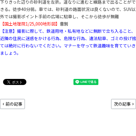
下りきった辺りの砂利道を左折。道なりに進むと線路まで出ることがで
きる。徒歩40分弱。車では、砂利道の路面状況は良くないので、SUV以
外では撮影ポイント手前の広場に駐車し、そこから徒歩が無難
【国土地理院1/25,000地形図】
音別
【注意】撮影に際して、鉄道用地・私有地などに無断で立ち入ること、
近隣の住民に迷惑をかける行為、危険な行為、違法駐車、ゴミの投げ捨
ては絶対に行わないでください。マナーを守って鉄道趣味を育てていき
ましょう。
前の記事
次の記事