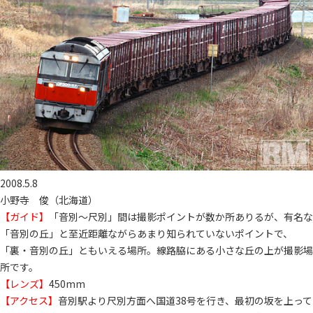
2008.5.8
小野寺 俊（北海道）
【ガイド】
「音別～尺別」間は撮影ポイントが数か所ありるが、有名な
「音別の丘」と至近距離ながらあまり知られていないポイントで、
「裏・音別の丘」ともいえる場所。線路脇にある小さな丘の上が撮影場
所です。
【レンズ】
450mm
【アクセス】
音別駅より尺別方面へ国道38号を行き、最初の坂を上って