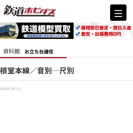
資料館
お立ち台通信
根室本線／音別─尺別
2008.08.13