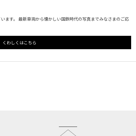
います。 最新車両から懐かしい国鉄時代の写真までみなさまのご応
くわしくはこちら
このページのトップへ