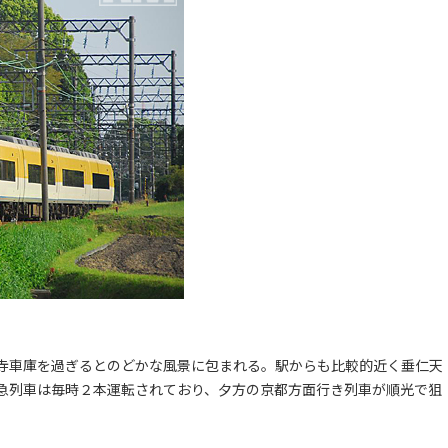
寺車庫を過ぎるとのどかな風景に包まれる。駅からも比較的近く垂仁天
急列車は毎時２本運転されており、夕方の京都方面行き列車が順光で狙