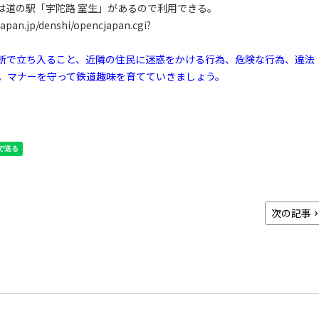
には道の駅「宇陀路 室生」があるので利用できる。
rjapan.jp/denshi/opencjapan.cgi?
断で立ち入ること、近隣の住民に迷惑をかける行為、危険な行為、違法
。マナーを守って鉄道趣味を育てていきましょう。
次の記事