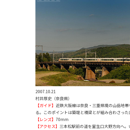
2007.10.21
村井厚史（奈良県）
【ガイド】
近鉄大阪線は奈良・三重県境の山岳地帯
る。このポイントは築堤と橋梁とが組み合わさった
【レンズ】
70mm
【アクセス】
三本松駅前の道を室生口大野方向へ。