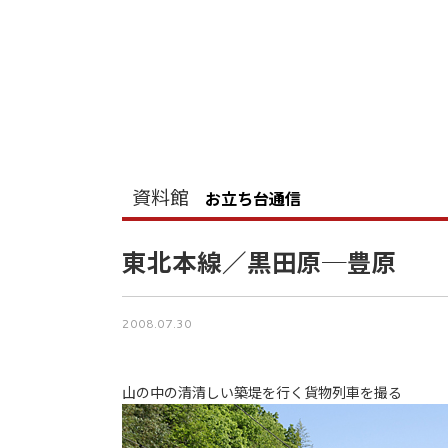
資料館
お立ち台通信
東北本線／黒田原─豊原
2008.07.30
山の中の清清しい築堤を行く貨物列車を撮る