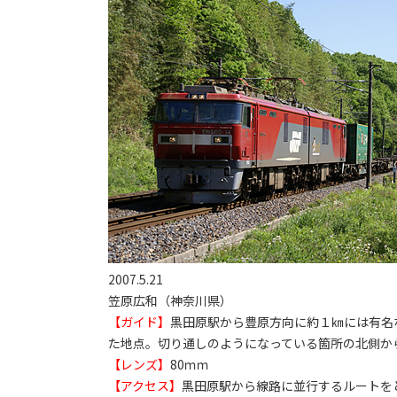
2007.5.21
笠原広和（神奈川県）
【ガイド】
黒田原駅から豊原方向に約１㎞には有名
た地点。切り通しのようになっている箇所の北側か
【レンズ】
80ｍｍ
【アクセス】
黒田原駅から線路に並行するルートをと