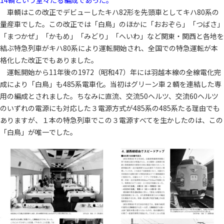
14輌という堂々たる編成であった。
車輌はこの改正でデビューしたキハ82形を先頭車としてキハ80系の
量産車でした。この改正では「白鳥」のほかに「おおぞら」「つばさ」
「まつかぜ」「かもめ」「みどり」「へいわ」など関東・関西と各地を
結ぶ特急列車がキハ80系により運転開始され、全国での特急運転が本
格化した改正でもありました。
運転開始から11年後の1972（昭和47）年には羽越本線の全線電化完
成により「白鳥」も485系電車化。当初はグリーン車２輌を連結した専
用の編成とされました。ちなみに直流、交流50ヘルツ、交流60ヘルツ
のいずれの電源にも対応した３電源方式が485系の485系たる理由でも
ありますが、１本の特急列車でこの３電源すべてを生かしたのは、この
「白鳥」が唯一でした。