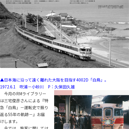
▲日本海に沿って遠く離れた大阪を目指す4002D「白鳥」。
1972.6.1 吹浦－小砂川 P：久保田久雄
今月のRMライブラリー
は三宅俊彦さんによる『特
急「白鳥」－運転史で振り
返る55年の軌跡－』お届
けします。
今では、旅客に関しては