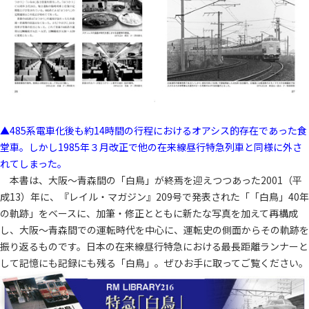
▲485系電車化後も約14時間の行程におけるオアシス的存在であった食
堂車。しかし1985年３月改正で他の在来線昼行特急列車と同様に外さ
れてしまった。
本書は、大阪～青森間の「白鳥」が終焉を迎えつつあった2001（平
成13）年に、『レイル・マガジン』209号で発表された「「白鳥」40年
の軌跡」をベースに、加筆・修正とともに新たな写真を加えて再構成
し、大阪～青森間での運転時代を中心に、運転史の側面からその軌跡を
振り返るものです。日本の在来線昼行特急における最長距離ランナーと
して記憶にも記録にも残る「白鳥」。ぜひお手に取ってご覧ください。