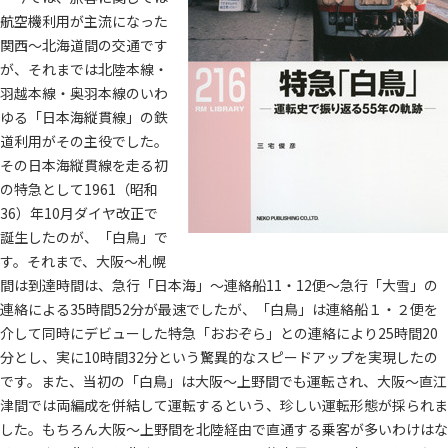
航空機利用が主流になった
関西～北海道間の交通です
が、それまでは北陸本線・
羽越本線・奥羽本線のいわ
ゆる「日本海縦貫線」の鉄
道利用がその主役でした。
その日本海縦貫線を走る初
の特急として1961（昭和
36）年10月ダイヤ改正で
誕生したのが、「白鳥」で
す。それまで、大阪～札幌
間は到達時間は、急行「日本海」～連絡船11・12便～急行「大雪」の
連絡による35時間52分が最速でしたが、「白鳥」は連絡船１・２便を
介して同時にデビューした特急「おおぞら」との連絡により25時間20
分とし、実に10時間32分という驚異的なスピードアップを実現したの
です。また、当初の「白鳥」は大阪～上野間でも運転され、大阪～直江
津間では両編成を併結して運転するという、珍しい運転形態が採られま
した。もちろん大阪～上野間を北陸経由で直通する乗客が多いわけはな