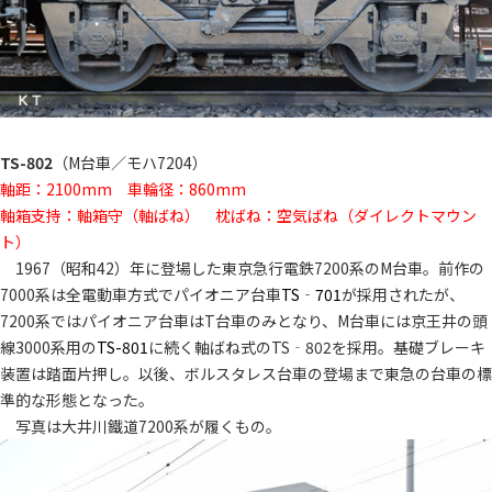
TS-802
（M台車／モハ7204）
軸距：2100mm 車輪径：860mm
軸箱支持：軸箱守（軸ばね） 枕ばね：空気ばね（ダイレクトマウン
ト）
1967（昭和42）年に登場した東京急行電鉄7200系のM台車。前作の
7000系は全電動車方式でパイオニア台車
TS‐701
が採用されたが、
7200系ではパイオニア台車はT台車のみとなり、M台車には京王井の頭
線3000系用の
TS-801
に続く軸ばね式のTS‐802を採用。基礎ブレーキ
装置は踏面片押し。以後、ボルスタレス台車の登場まで東急の台車の標
準的な形態となった。
写真は大井川鐵道7200系が履くもの。