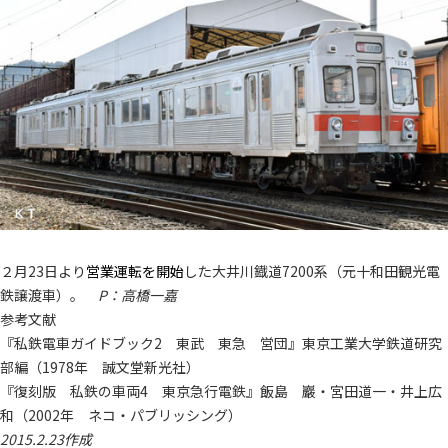
２月23日より
営業運転を開始
した大井川鐡道7200系（元十和田観光電
鉄譲渡車）。
P：高橋一嘉
参考文献
『私鉄電車ガイドブック2 東武 東急 営団』東京工業大学鉄道研究
部編（1978年 誠文堂新光社）
『復刻版 私鉄の車両4 東京急行電鉄』飯島 巖・宮田道一・井上広
和（2002年 ネコ・パブリッシング）
2015.2.23作成