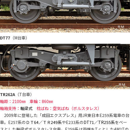
DT77
（M台車）
TR262A
（T台車）
軸距：2100㎜ 車輪：860㎜
軸箱支持：
軸梁式
枕ばね：空気ばね（ボルスタレス）
2009年に登場した「成田エクスプレス」用JR東日本E259系電車の台
車。E257系の
ＤＴ64／ＴＲ249系
やE233系の
DT71／TR255系
をベー
スとした軸梁式ボルスタレス台車。E259系は両端をTｃとした4M2Tの