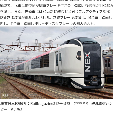
編成で、Tc車は前位側が駐車ブレーキ付きのTR262、後位側がTR262A
を履く。また、先頭車にはE2系新幹線などと同じフルアクティブ動揺
防止制御装置が組み合わされる。基礎ブレーキ装置は、M台車：踏面片
押し、T台車：踏面片押し＋ディスクブレーキの組み合わせ。
JR東日本E259系：RailMagazine312号参照
2009.5.8 鎌倉車両セン
ター P：RM