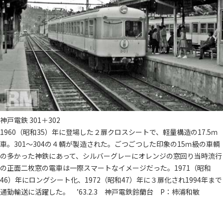
神戸電鉄 301＋302
1960（昭和35）年に登場した２扉クロスシートで、軽量構造の17.5ｍ
車。301～304の４輌が製造された。ごつごつした印象の15ｍ級の車輌
の多かった神鉄にあって、シルバーグレーにオレンジの窓回り当時流行
の正面二枚窓の電車は一際スマートなイメージだった。1971（昭和
46）年にロングシート化、1972（昭和47）年に３扉化され1994年まで
通勤輸送に活躍した。 ’63.2.3 神戸電鉄鈴蘭台 P：柿浦和敏