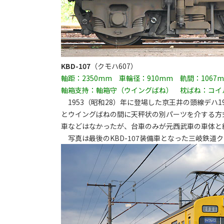
KBD-107
（クモハ607）
軸距：2350mm 車輪径：910mm 軌間：1067
軸箱支持：軸箱守（ウイングばね） 枕ばね：コイ
1953（昭和28）年に登場した京王井の頭線デハ
とウイングばねの間に天秤状の別パーツを介する方式。
車などはなかったが、台車のみが元西武車の車体と
写真は最後のKBD-107装備車となった三岐鉄道ク