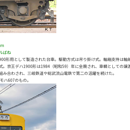
mm
ルばね
1900形用として製造された台車。駆動方式は吊り掛け式。軸箱支持は軸
京王デハ1900形は1984（昭和59）年に全廃され、車輌としての譲
組み合わされ、三岐鉄道や総武流山電鉄で第二の活躍を続けた。
モハ607のもの。