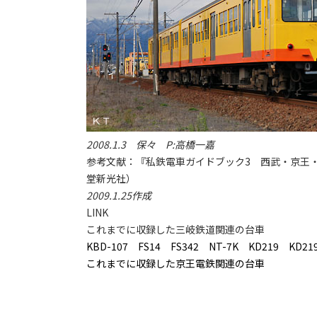
2008.1.3 保々 P:高橋一嘉
参考文献：『私鉄電車ガイドブック3 西武・京王・
堂新光社）
2009.1.25作成
LINK
これまでに収録した三岐鉄道関連の台車
KBD-107
FS14
FS342
NT-7K
KD219
KD21
これまでに収録した京王電鉄関連の台車