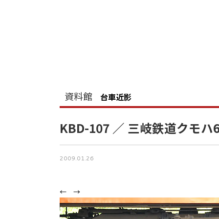
資料館
台車近影
KBD-107 ／ 三岐鉄道クモハ6
2009.01.26
←
→