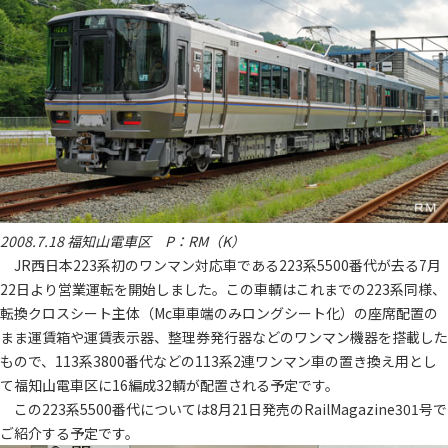
2008.7.18 福知山電車区 P：RM（K）
JR西日本223系初のワンマン対応車である223系5500番代が去る7月
22日より営業運転を開始しました。この車輌はこれまでの223系同様、
転換クロスシート主体（Mc車車端のみロングシート化）の座席配置の
まま運賃箱や運賃表示器、整理券発行器などのワンマン機器を搭載した
もので、113系3800番代などの113系2連ワンマン車の置き換え用とし
て福知山電車区に16編成32輌が配置される予定です。
この223系5500番代については8月21日発売のRailMagazine301号で
ご紹介する予定です。