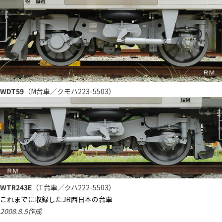
WDT59
（M台車／クモハ223-5503）
WTR243E
（T台車／クハ222-5503）
これまでに収録したJR西日本の台車
2008.8.5作成