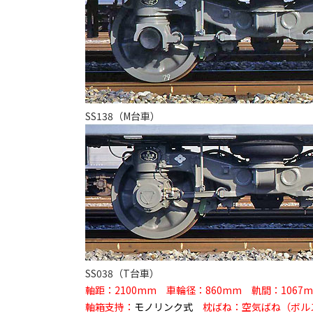
SS138（M台車）
SS038（T台車）
軸距：2100mm 車輪径：860mm 軌間：1067
軸箱支持：
モノリンク式
枕ばね：空気ばね（ボル