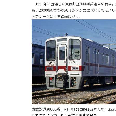
1996年に登場した東武鉄道30000系電車の台車。東
系、20000系までのSUミンデン式に代わってモ
トブレーキによる踏面片押し。
東武鉄道30000系：RailMagazine162号参照
199
これまでに収録した東武鉄道関連の台車