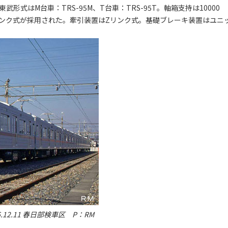
武形式はM台車：TRS-95M、T台車：TRS-95T。軸箱支持は10000
ノリンク式が採用された。牽引装置はZリンク式。基礎ブレーキ装置はユニ
6.12.11 春日部検車区 P：RM