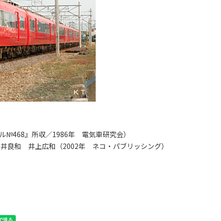
№468』所収／1986年 電気車研究会）
白井良和 井上広和（2002年 ネコ・パブリッシング）