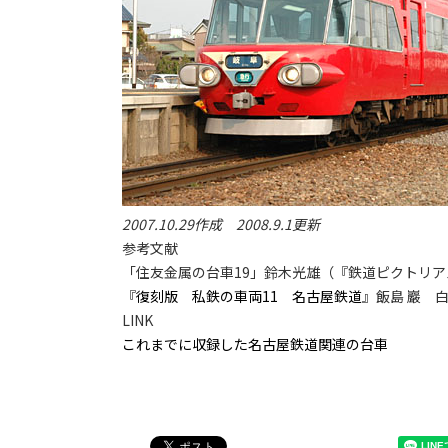
2007.10.29作成 2008.9.1更新
参考文献
「住友金属の台車19」鈴木光雄（『鉄道ピクトリアル
『
復刻版 私鉄の車両11 名古屋鉄道
』飯島 巖 
LINK
これまでに収録した名古屋鉄道関連の台車