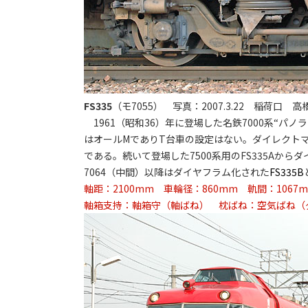
FS335
（モ7055） 写真：2007.3.22 稲荷口 
1961（昭和36）年に登場した名鉄7000系“パノラ
はオールMでありT台車の設定はない。ダイレクト
である。続いて登場した7500系用のFS335Aから
7064（中間）以降はダイヤフラム化された
FS335B
軸距：2100mm 車輪径：860mm 軌間：1067
軸箱支持：軸箱守（軸ばね） 枕ばね：空気ばね（