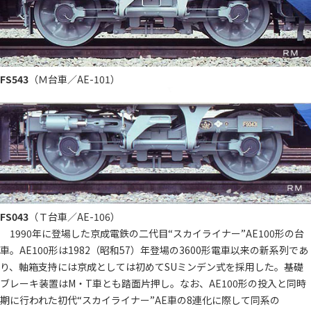
FS543
（Ｍ台車／AE-101）
FS043
（Ｔ台車／AE-106）
1990年に登場した京成電鉄の二代目“スカイライナー”AE100形の台
車。AE100形は1982（昭和57）年登場の3600形電車以来の新系列であ
り、軸箱支持には京成としては初めてSUミンデン式を採用した。基礎
ブレーキ装置はM・T車とも踏面片押し。なお、AE100形の投入と同時
期に行われた初代“スカイライナー”AE車の8連化に際して同系の