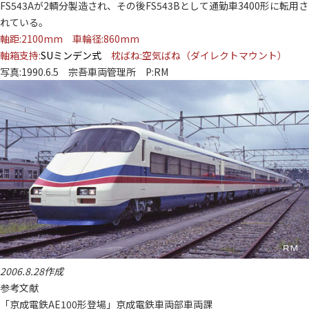
FS543Aが2輌分製造され、その後FS543Bとして通勤車3400形に転用さ
れている。
軸距:2100mm 車輪径:860mm
軸箱支持:
SUミンデン式
枕ばね:空気ばね（ダイレクトマウント）
写真:1990.6.5 宗吾車両管理所 P:RM
2006.8.28作成
参考文献
「京成電鉄AE100形登場」京成電鉄車両部車両課